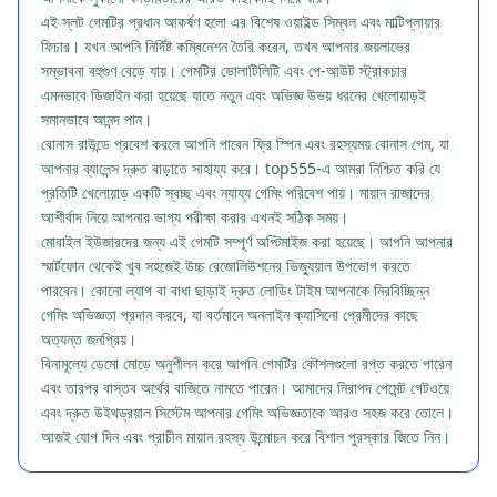
এই স্লট গেমটির প্রধান আকর্ষণ হলো এর বিশেষ ওয়াইল্ড সিম্বল এবং মাল্টিপ্লায়ার
ফিচার। যখন আপনি নির্দিষ্ট কম্বিনেশন তৈরি করেন, তখন আপনার জয়লাভের
সম্ভাবনা বহুগুণ বেড়ে যায়। গেমটির ভোলাটিলিটি এবং পে-আউট স্ট্রাকচার
এমনভাবে ডিজাইন করা হয়েছে যাতে নতুন এবং অভিজ্ঞ উভয় ধরনের খেলোয়াড়ই
সমানভাবে আনন্দ পান।
বোনাস রাউন্ডে প্রবেশ করলে আপনি পাবেন ফ্রি স্পিন এবং রহস্যময় বোনাস গেম, যা
আপনার ব্যালেন্স দ্রুত বাড়াতে সাহায্য করে। top555-এ আমরা নিশ্চিত করি যে
প্রতিটি খেলোয়াড় একটি স্বচ্ছ এবং ন্যায্য গেমিং পরিবেশ পায়। মায়ান রাজাদের
আশীর্বাদ নিয়ে আপনার ভাগ্য পরীক্ষা করার এখনই সঠিক সময়।
মোবাইল ইউজারদের জন্য এই গেমটি সম্পূর্ণ অপ্টিমাইজ করা হয়েছে। আপনি আপনার
স্মার্টফোন থেকেই খুব সহজেই উচ্চ রেজোলিউশনের ভিজ্যুয়াল উপভোগ করতে
পারবেন। কোনো ল্যাগ বা বাধা ছাড়াই দ্রুত লোডিং টাইম আপনাকে নিরবিচ্ছিন্ন
গেমিং অভিজ্ঞতা প্রদান করবে, যা বর্তমানে অনলাইন ক্যাসিনো প্রেমীদের কাছে
অত্যন্ত জনপ্রিয়।
বিনামূল্যে ডেমো মোডে অনুশীলন করে আপনি গেমটির কৌশলগুলো রপ্ত করতে পারেন
এবং তারপর বাস্তব অর্থের বাজিতে নামতে পারেন। আমাদের নিরাপদ পেমেন্ট গেটওয়ে
এবং দ্রুত উইথড্রয়াল সিস্টেম আপনার গেমিং অভিজ্ঞতাকে আরও সহজ করে তোলে।
আজই যোগ দিন এবং প্রাচীন মায়ান রহস্য উন্মোচন করে বিশাল পুরস্কার জিতে নিন।