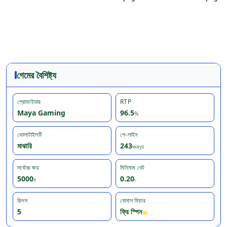
গেমের বৈশিষ্ট্য
প্রোভাইডার
RTP
Maya Gaming
96.5
%
ভোলাটাইলটি
পে-লাইন
মাঝারি
243
ways
সর্বোচ্চ জয়
মিনিমাম বেট
5000
0.20
x
৳
রিলস
বোনাস ফিচার
5
ফ্রি স্পিন
⭐