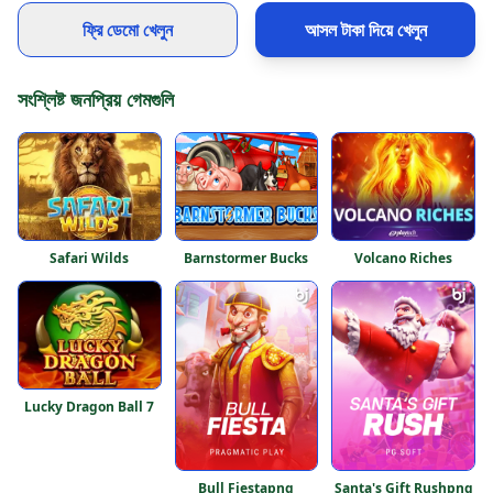
ফ্রি ডেমো খেলুন
আসল টাকা দিয়ে খেলুন
সংশ্লিষ্ট জনপ্রিয় গেমগুলি
Barnstormer Bucks
Safari Wilds
Volcano Riches
Lucky Dragon Ball 7
Bull Fiestapng
Santa's Gift Rushpng