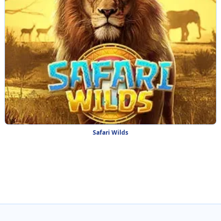
Safari Wilds