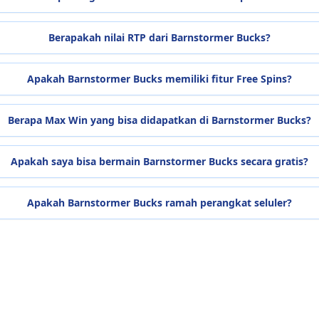
Berapakah nilai RTP dari Barnstormer Bucks?
Apakah Barnstormer Bucks memiliki fitur Free Spins?
Berapa Max Win yang bisa didapatkan di Barnstormer Bucks?
Apakah saya bisa bermain Barnstormer Bucks secara gratis?
Apakah Barnstormer Bucks ramah perangkat seluler?