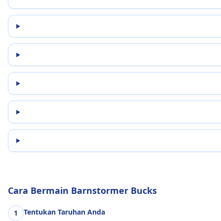
Cara Bermain Barnstormer Bucks
Tentukan Taruhan Anda
1