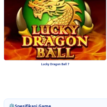
Lucky Dragon Ball 7
⚙️
Spesifikasi Game