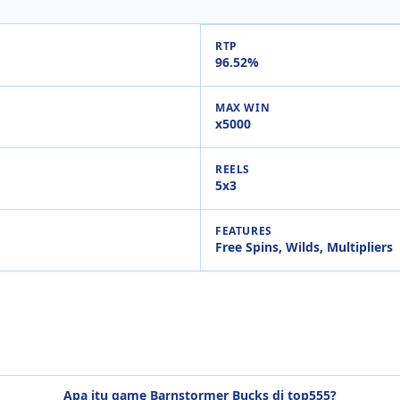
RTP
96.52%
MAX WIN
x5000
REELS
5x3
FEATURES
Free Spins, Wilds, Multipliers
Apa itu game Barnstormer Bucks di top555?