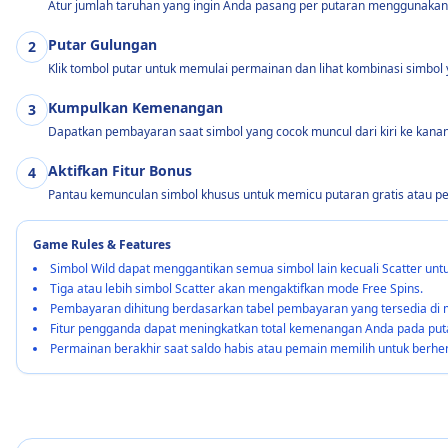
Atur jumlah taruhan yang ingin Anda pasang per putaran menggunakan pa
Putar Gulungan
2
Klik tombol putar untuk memulai permainan dan lihat kombinasi simbol
Kumpulkan Kemenangan
3
Dapatkan pembayaran saat simbol yang cocok muncul dari kiri ke kanan 
Aktifkan Fitur Bonus
4
Pantau kemunculan simbol khusus untuk memicu putaran gratis atau 
Game Rules & Features
Simbol Wild dapat menggantikan semua simbol lain kecuali Scatter 
Tiga atau lebih simbol Scatter akan mengaktifkan mode Free Spins.
Pembayaran dihitung berdasarkan tabel pembayaran yang tersedia di
Fitur pengganda dapat meningkatkan total kemenangan Anda pada puta
Permainan berakhir saat saldo habis atau pemain memilih untuk berhen