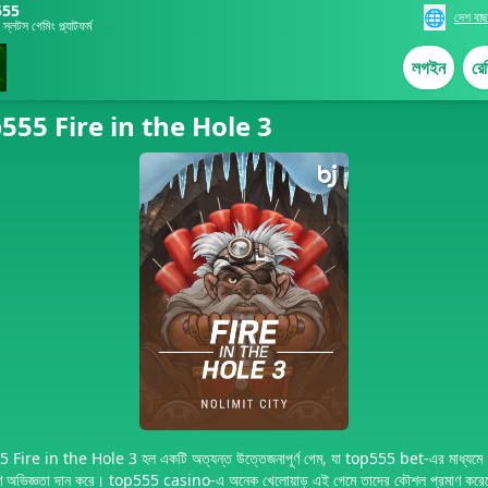
555
🌐
দেশ বাছ
স্লটস গেমিং প্ল্যাটফর্ম
লগইন
রেজ
555 Fire in the Hole 3
 Fire in the Hole 3 হল একটি অত্যন্ত উত্তেজনাপূর্ণ গেম, যা top555 bet-এর মাধ্যমে
ণ অভিজ্ঞতা দান করে। top555 casino-এ অনেক খেলোয়াড় এই গেমে তাদের কৌশল প্রমাণ কর