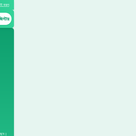
াই করুন
িস্টার
েছেন।