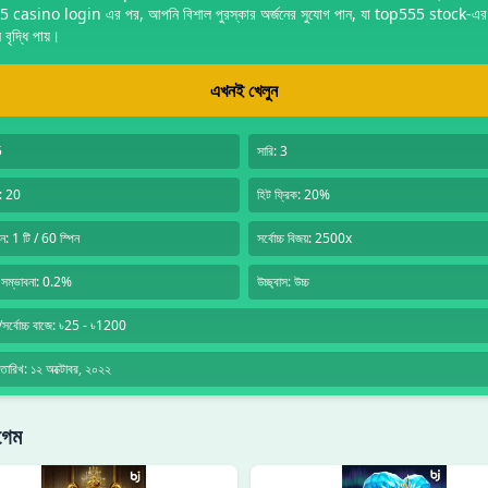
 casino login এর পর, আপনি বিশাল পুরস্কার অর্জনের সুযোগ পান, যা top555 stock-এর 
 বৃদ্ধি পায়।
এখনই খেলুন
5
সারি: 3
: 20
হিট ফ্রিক: 20%
পিন: 1 টি / 60 স্পিন
সর্বোচ্চ বিজয়: 2500x
র সম্ভাবনা: 0.2%
উচ্ছ্বাস: উচ্চ
্ন/সর্বোচ্চ বাজে: ৳25 - ৳1200
 তারিখ: ১২ অক্টোবর, ২০২২
গেম